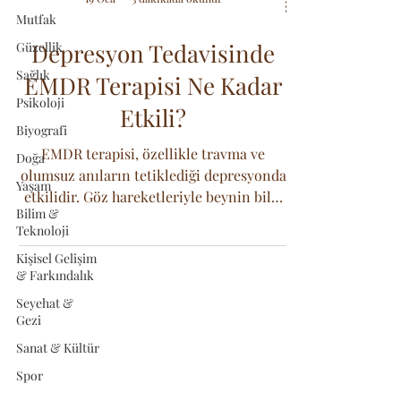
Mutfak
Depresyon Tedavisinde
Güzellik
Sağlık
EMDR Terapisi Ne Kadar
Psikoloji
Etkili?
Biyografi
EMDR terapisi, özellikle travma ve
Doğa
olumsuz anıların tetiklediği depresyonda
Yaşam
etkilidir. Göz hareketleriyle beynin bilgi
Bilim &
işleme sistemini aktive ederek iyileşme
Teknoloji
sağlar.
Kişisel Gelişim
& Farkındalık
Seyehat &
Gezi
Sanat & Kültür
Spor