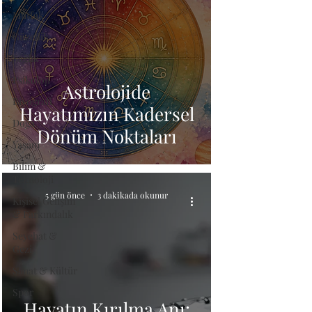
Mutfak
Güzellik
Sağlık
Psikoloji
Astrolojide
Biyografi
Hayatımızın Kadersel
Doğa
Dönüm Noktaları
Yaşam
Bilim &
Teknoloji
5 gün önce
3 dakikada okunur
Kişisel Gelişim
& Farkındalık
Seyehat &
Gezi
Sanat & Kültür
Spor
Hayatın Kırılma Anı: