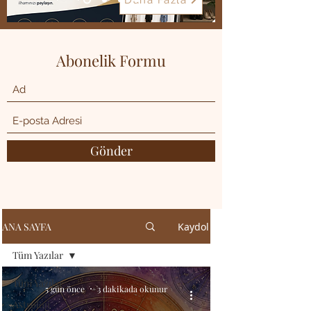
Daha Fazla
Abonelik Formu
Gönder
ANA SAYFA
Kaydol
Tüm Yazılar
Tüm Yazılar
5 gün önce
3 dakikada okunur
Astroloji