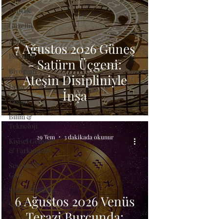
Mutfak
Güzellik
Sağlık
7 Ağustos 2026 Güneş
Psikoloji
- Satürn Üçgeni:
Biyografi
Ateşin Disipliniyle
Doğa
İnşa
Yaşam
Bilim &
Teknoloji
29 Tem
3 dakikada okunur
Kişisel Gelişim
& Farkındalık
Seyehat &
Gezi
Sanat & Kültür
6 Ağustos 2026 Venüs
Spor
Terazi Burcunda: