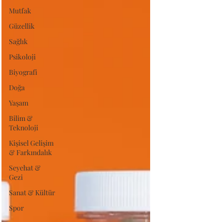
Mutfak
Güzellik
Sağlık
Psikoloji
Biyografi
Doğa
Yaşam
Bilim &
Teknoloji
Kişisel Gelişim
& Farkındalık
Seyehat &
Gezi
Sanat & Kültür
Spor