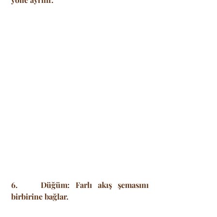
6.    Düğüm: Farlı akış şemasını 
birbirine bağlar.