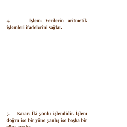
4.     İşlem: Verilerin aritmetik 
işlemleri ifadelerini sağlar.
5.    Karar: İki yönlü işlemlidir. İşlem 
doğru ise bir yöne yanlış ise başka bir 
yöne ayrılır.