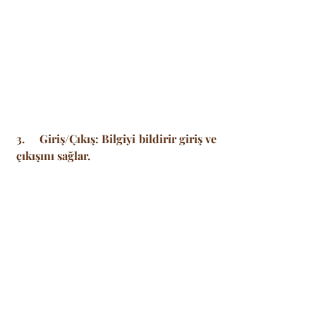
3.     Giriş/Çıkış: Bilgiyi bildirir giriş ve 
çıkışını sağlar.