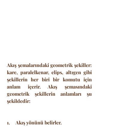
Akış şemalarındaki geometrik şekiller: 
kare, paralelkenar, elips, altıgen gibi 
şekillerin her biri bir komutu için 
anlam içerir. Akış şemasındaki 
geometrik şekillerin anlamları şu 
şekildedir:
1.     Akış yönünü belirler.