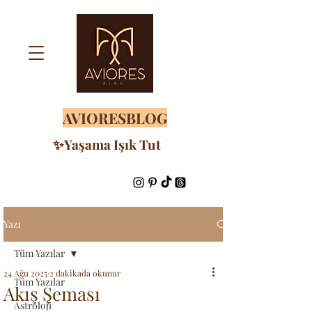
AVIORESBLOG
✨Yaşama Işık Tut
Yazı
Tüm Yazılar
24 Ağu 2025
2 dakikada okunur
Tüm Yazılar
Akış Şeması
Astroloji