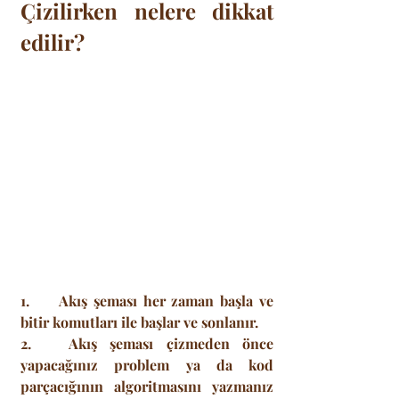
Çizilirken nelere dikkat 
edilir?
1.     Akış şeması her zaman başla ve 
bitir komutları ile başlar ve sonlanır.
2.   Akış şeması çizmeden önce 
yapacağınız problem ya da kod 
parçacığının algoritmasını yazmanız 