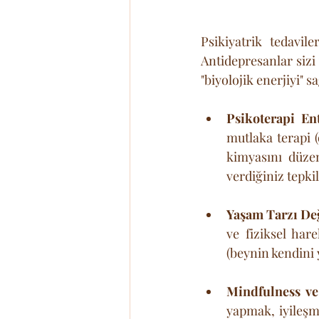
Psikiyatrik tedavil
Antidepresanlar sizi
"biyolojik enerjiyi" 
Psikoterapi En
mutlaka terapi (
kimyasını düzen
verdiğiniz tepki
Yaşam Tarzı Değ
ve fiziksel hare
(beynin kendini 
Mindfulness ve
yapmak, iyileşm