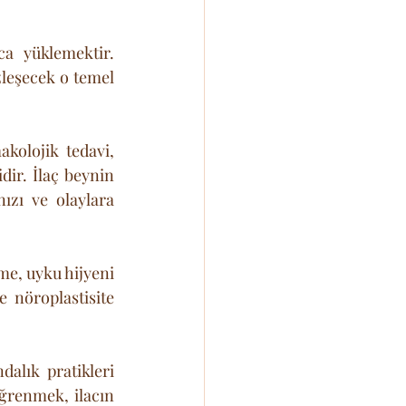
a yüklemektir. 
leşecek o temel 
kolojik tedavi, 
dir. İlaç beynin 
ızı ve olaylara 
me, uyku hijyeni 
 nöroplastisite 
alık pratikleri 
ğrenmek, ilacın 