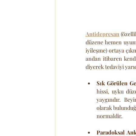
Antidepresan
 (özel
düzene hemen uyum s
iyileşme) ortaya çıkm
andan itibaren kendi
diyerek tedaviyi yar
Sık Görülen Geç
hissi, uyku düz
yaygındır. Beyi
olarak bulunduğu
normaldir.
Paradoksal Ank