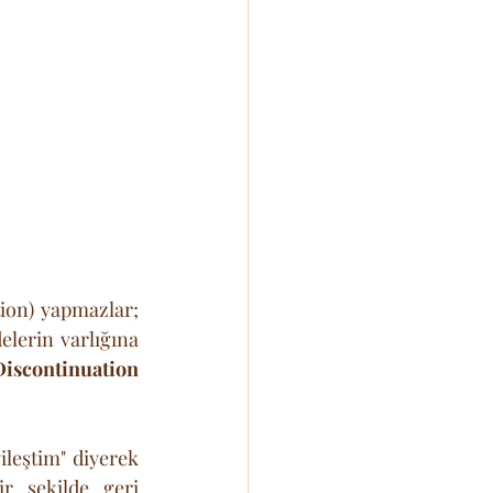
ion) yapmazlar; 
lerin varlığına 
scontinuation 
ileştim" diyerek 
 şekilde geri 