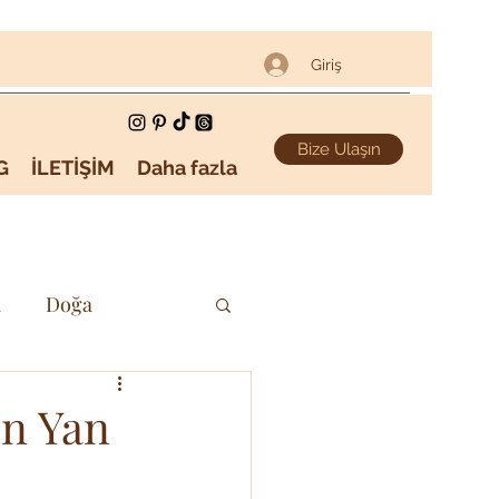
Giriş
Bize Ulaşın
G
İLETİŞİM
Daha fazla
i
Doğa
Sanat & Kültür
en Yan