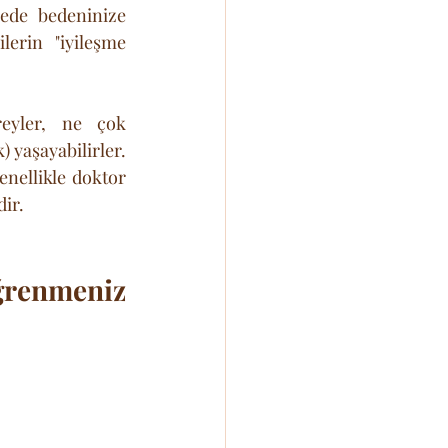
rede bedeninize 
erin "iyileşme 
eyler, ne çok 
 yaşayabilirler. 
enellikle doktor 
dir.
ğrenmeniz 