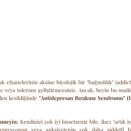
k efsanelerinin aksine biyolojik bir "bağımlılık" (addict
me veya tolerans geliştirmezsiniz. Ancak, beyin bu madde
iden kesildiğinde 
"Antidepresan Bırakma Sendromu" (Di
smeyin:
 Kendinizi çok iyi hissetseniz bile, ilacı "artık iy
presyonun veya anksiyetenin çok daha şiddetli bir