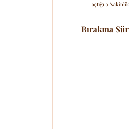
açtığı o "sakinl
Bırakma Sür