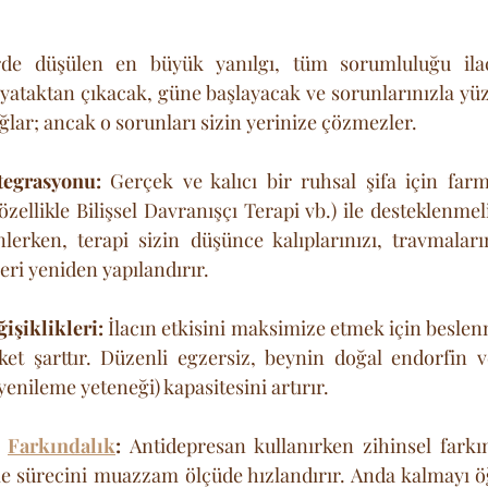
erde düşülen en büyük yanılgı, tüm sorumluluğu ilac
 yataktan çıkacak, güne başlayacak ve sorunlarınızla yüz
sağlar; ancak o sorunları sizin yerinize çözmezler.
tegrasyonu:
 Gerçek ve kalıcı bir ruhsal şifa için farma
özellikle Bilişsel Davranışçı Terapi vb.) ile desteklenmeli
lerken, terapi sizin düşünce kalıplarınızı, travmaların
leri yeniden yapılandırır.
işiklikleri:
 İlacın etkisini maksimize etmek için beslen
ket şarttır. Düzenli egzersiz, beynin doğal endorfin ve
yenileme yeteneği) kapasitesini artırır.
 
Farkındalık
:
 Antidepresan kullanırken zihinsel farkınd
e sürecini muazzam ölçüde hızlandırır. Anda kalmayı ö