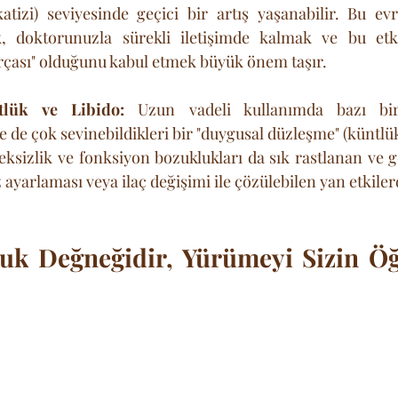
atizi) seviyesinde geçici bir artış yaşanabilir. Bu ev
 doktorunuzla sürekli iletişimde kalmak ve bu etkil
arçası" olduğunu kabul etmek büyük önem taşır.
lük ve Libido:
 Uzun vadeli kullanımda bazı bir
e de çok sevinebildikleri bir "duygusal düzleşme" (küntlük)
teksizlik ve fonksiyon bozuklukları da sık rastlanan ve g
ayarlaması veya ilaç değişimi ile çözülebilen yan etkiler
tuk Değneğidir, Yürümeyi Sizin Ö