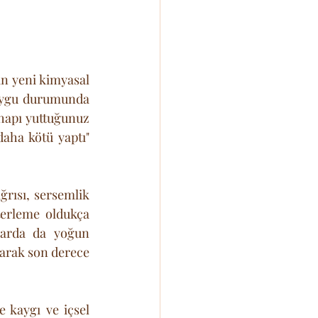
n yeni kimyasal 
uygu durumunda 
 hapı yuttuğunuz 
aha kötü yaptı" 
ğrısı, sersemlik 
erleme oldukça 
larda da yoğun 
arak son derece 
 kaygı ve içsel 