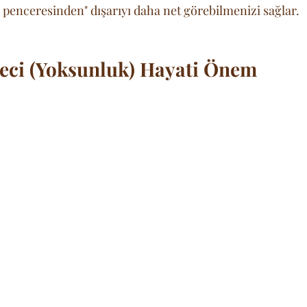
ik penceresinden" dışarıyı daha net görebilmenizi sağlar.
eci (Yoksunluk) Hayati Önem