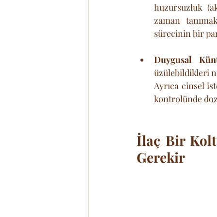
huzursuzluk (ak
zaman tanımak,
sürecinin bir p
Duygusal Künt
üzülebildikleri n
Ayrıca cinsel is
kontrolünde doz 
İlaç Bir Kol
Gerekir