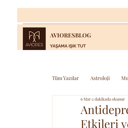
AVIORESBLOG
YAŞAMA IŞIK TUT
Tüm Yazılar
Astroloji
Mu
6 Mar
2 dakikada okunur
Yaşam
Bilim & Teknoloj
Antidepr
Etkileri 
Spor