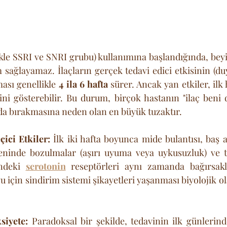
likle SSRI ve SNRI grubu) kullanımına başlandığında, beyi
ağlayamaz. İlaçların gerçek tedavi edici etkisinin (d
ası genellikle 
4 ila 6 hafta
 sürer. Ancak yan etkiler, ilk
ni gösterebilir. Bu durum, birçok hastanın "ilaç beni d
ıda bırakmasına neden olan en büyük tuzaktır.
ici Etkiler:
 İlk iki hafta boyunca mide bulantısı, baş a
eninde bozulmalar (aşırı uyuma veya uykusuzluk) ve t
ndeki 
serotonin
 reseptörleri aynı zamanda bağırsak
 için sindirim sistemi şikayetleri yaşanması biyolojik ol
siyete:
 Paradoksal bir şekilde, tedavinin ilk günlerinde