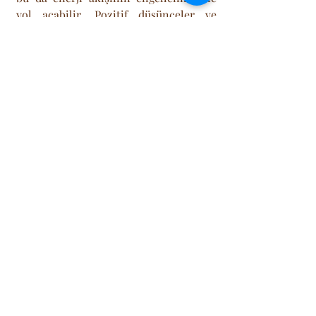
yol açabilir. Pozitif düşünceler ve 
pozitif etkileşimler, aura enerjisinin 
güçlendirilmesine yardımcı olabilir.
Son olarak, enerji alışverişinde 
bulunmak da, aura enerjisinin 
güçlendirilmesinde etkilidir. 
Başkalarına sevgi ve şefkat göstermek, 
enerjiyi olumlu yönde etkileyebilir ve 
aura enerjisini güçlendirebilir.
Son Yazılar
Hepsini Gör