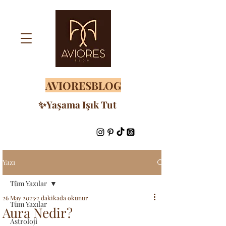
AVIORESBLOG
✨Yaşama Işık Tut
Yazı
Tüm Yazılar
26 May 2023
2 dakikada okunur
Tüm Yazılar
Aura Nedir?
Astroloji