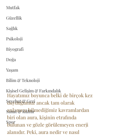
Mutfak
Güzellik
Sağlık
Psikoloji
Biyografi
Doğa
Yaşam
Bilim & Teknoloji
Kişisel Gelişim & Farkındalık
Hayatımız boyunca belki de birçok kez 
Seyehat & Gezi
duyduğumuz ancak tam olarak 
anlamını bilmediğimiz kavramlardan 
Sanat & Kültür
biri olan aura, kişinin etrafında 
Spor
bulunan ve gözle görülemeyen enerji 
alanıdır. Peki, aura nedir ve nasıl 