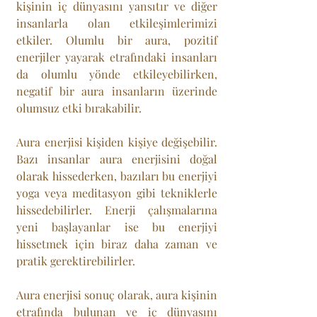
kişinin iç dünyasını yansıtır ve diğer 
insanlarla olan etkileşimlerimizi 
etkiler. Olumlu bir aura, pozitif 
enerjiler yayarak etrafındaki insanları 
da olumlu yönde etkileyebilirken, 
negatif bir aura insanların üzerinde 
olumsuz etki bırakabilir.
Aura enerjisi kişiden kişiye değişebilir. 
Bazı insanlar aura enerjisini doğal 
olarak hissederken, bazıları bu enerjiyi 
yoga veya meditasyon gibi tekniklerle 
hissedebilirler. Enerji çalışmalarına 
yeni başlayanlar ise bu enerjiyi 
hissetmek için biraz daha zaman ve 
pratik gerektirebilirler.
Aura enerjisi sonuç olarak, aura kişinin 
etrafında bulunan ve iç dünyasını 