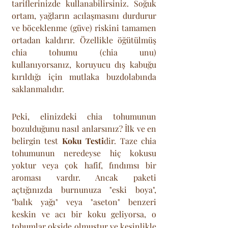
tariflerinizde kullanabilirsiniz. Soğuk 
ortam, yağların acılaşmasını durdurur 
ve böceklenme (güve) riskini tamamen 
ortadan kaldırır. Özellikle öğütülmüş 
chia tohumu (chia unu) 
kullanıyorsanız, koruyucu dış kabuğu 
kırıldığı için mutlaka buzdolabında 
saklanmalıdır.
Peki, elinizdeki chia tohumunun 
bozulduğunu nasıl anlarsınız? İlk ve en 
belirgin test 
Koku Testi
dir. Taze chia 
tohumunun neredeyse hiç kokusu 
yoktur veya çok hafif, fındımsı bir 
aroması vardır. Ancak paketi 
açtığınızda burnunuza "eski boya", 
"balık yağı" veya "aseton" benzeri 
keskin ve acı bir koku geliyorsa, o 
tohumlar okside olmuştur ve kesinlikle 