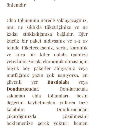
önlemdir.
Chia tohumunu nerede saklayacağınız, 
onu ne sıklıkla tükettiğinize ve ne 
kadar stokladığınıza bağlıdır. Eğer 
küçük bir paket aldıysanız ve 1-2 ay 
içinde tüketecekseniz, serin, karanlık 
ve kuru bir kiler dolabı (pantry) 
yeterlidir. Ancak, ekonomik olması için 
büyük boy paketler aldıysanız veya 
mutfağınız yazın çok ısınıyorsa, en 
güvenli yer 
Buzdolabı
 veya 
Dondurucu
dur. Dondurucuda 
saklanan chia tohumları, besin 
değerini kaybetmeden yıllarca taze 
kalabilir. Dondurucudan 
çıkardığınızda çözülmesini 
beklemenize gerek yoktur; hemen 