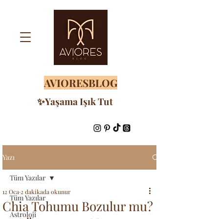
AVIORESBLOG
✨Yaşama Işık Tut
Yazı
Tüm Yazılar
12 Oca
2 dakikada okunur
Tüm Yazılar
Chia Tohumu Bozulur mu?
Astroloji