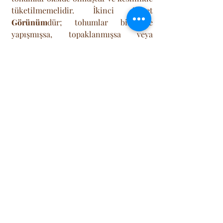
tüketilmemelidir. İkinci işaret 
Görünüm
dür; tohumlar birbirine 
yapışmışsa, topaklanmışsa veya 
üzerinde örümcek ağına benzer lifler 
varsa, nem kapmış ve küflenmiş 
demektir. Ayrıca, kiler zararlıları 
(güveler) da chia tohumlarını sever; 
paketin içinde minik böcekler veya 
larvalar görürseniz tüm paketi imha 
etmeniz gerekir. Son olarak 
Tat Testi
; 
chia tohumu nötr bir tada sahiptir. 
Eğer yediğinizde ağzınızda acı, ekşi 
veya kimyasal bir tat bırakıyorsa, o 
tohumların vadesi dolmuş demektir.