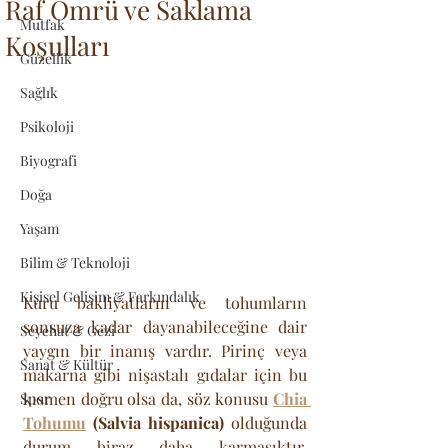
Raf Ömrü ve Saklama
Mutfak
Koşulları
Güzellik
Sağlık
Psikoloji
Biyografi
Doğa
Yaşam
Bilim & Teknoloji
Kişisel Gelişim & Farkındalık
Kuru bakliyatların ve tohumların 
sonsuza kadar dayanabileceğine dair 
Seyehat & Gezi
yaygın bir inanış vardır. Pirinç veya 
Sanat & Kültür
makarna gibi nişastalı gıdalar için bu 
kısmen doğru olsa da, söz konusu 
Chia 
Spor
Tohumu
 (Salvia hispanica)
 olduğunda 
durum biraz daha karmaşıktır. 