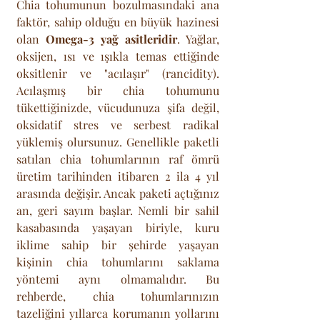
Chia tohumunun bozulmasındaki ana 
faktör, sahip olduğu en büyük hazinesi 
olan 
Omega-3 yağ asitleridir
. Yağlar, 
oksijen, ısı ve ışıkla temas ettiğinde 
oksitlenir ve "acılaşır" (rancidity). 
Acılaşmış bir chia tohumunu 
tükettiğinizde, vücudunuza şifa değil, 
oksidatif stres ve serbest radikal 
yüklemiş olursunuz. Genellikle paketli 
satılan chia tohumlarının raf ömrü 
üretim tarihinden itibaren 2 ila 4 yıl 
arasında değişir. Ancak paketi açtığınız 
an, geri sayım başlar. Nemli bir sahil 
kasabasında yaşayan biriyle, kuru 
iklime sahip bir şehirde yaşayan 
kişinin chia tohumlarını saklama 
yöntemi aynı olmamalıdır. Bu 
rehberde, chia tohumlarınızın 
tazeliğini yıllarca korumanın yollarını 