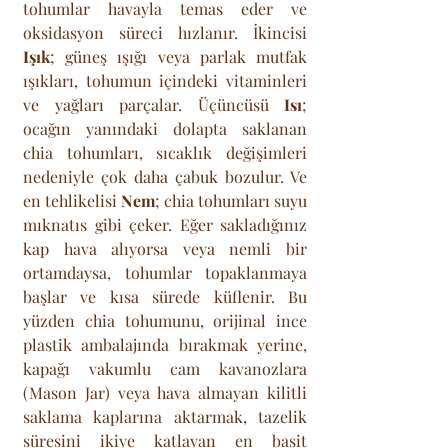
tohumlar havayla temas eder ve 
oksidasyon süreci hızlanır. İkincisi 
Işık
; güneş ışığı veya parlak mutfak 
ışıkları, tohumun içindeki vitaminleri 
ve yağları parçalar. Üçüncüsü 
Isı
; 
ocağın yanındaki dolapta saklanan 
chia tohumları, sıcaklık değişimleri 
nedeniyle çok daha çabuk bozulur. Ve 
en tehlikelisi 
Nem
; chia tohumları suyu 
mıknatıs gibi çeker. Eğer sakladığınız 
kap hava alıyorsa veya nemli bir 
ortamdaysa, tohumlar topaklanmaya 
başlar ve kısa sürede küflenir. Bu 
yüzden chia tohumunu, orijinal ince 
plastik ambalajında bırakmak yerine, 
kapağı vakumlu cam kavanozlara 
(Mason Jar) veya hava almayan kilitli 
saklama kaplarına aktarmak, tazelik 
süresini ikiye katlayan en basit 