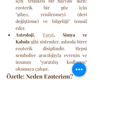
için "tehlikeli bir hayvan" iken; 
ezoterik bir göz için 
"şifayı, yenilenmeyi (deri 
değiştirme) ve bilgeliği" temsil 
eder.
Astroloji, 
Tarot
, Simya ve 
Kabala
 gibi sistemler, aslında birer 
ezoterik disiplindir. Hepsi 
semboller aracılığıyla evrenin ve 
insanın "yaratılış kodlarını" 
okumaya çalışır.
Özetle: Neden Ezoterizm?
Ezoterik bakış açısı, insanı "et ve 
kemik" yığınından ibaret 
görmez. İnsanı "Mikrokozmos" (Küçük 
Evren) olarak kabul eder. Evrende ne 
varsa 
(yıldızlar, elementler, enerji), insanın 
içinde de onun bir numunesi 