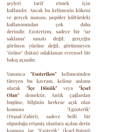
şeyleri tarif etmek için 
kullanılır. Ancak bu kelimenin kökeni 
ve gerçek manası, popüler kültürdeki 
kullanımından çok daha 
derindir. Ezoterizm, sadece bir "sır 
saklama" sanatı değil; gerçeğin 
görünen yüzüne değil, görünmeyen 
"özüne" (bâtın) odaklanan evrensel bir 
bakış açısıdır.
Yunanca 
"Esoterikos"
 kelimesinden 
türeyen bu kavram, kelime anlamı 
olarak 
"İçe Dönük"
 veya 
"İçsel 
Olan"
 demektir. Antik çağlardan 
bugüne, bilginin herkese açık olan 
kısmına "Egzoterik" 
(Dışsal/Zahiri), sadece belli bir 
olgunluğa erişmiş olanlara açılan derin 
kısmına ise "Ezoterik" (İçsel/Batıni) 