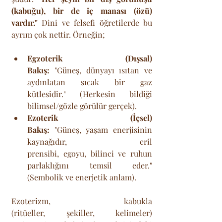
(kabuğu), bir de iç manası (özü) 
vardır."
 Dini ve felsefi öğretilerde bu 
ayrım çok nettir. Örneğin;
Egzoterik (Dışsal) 
Bakış:
 "Güneş, dünyayı ısıtan ve 
aydınlatan sıcak bir gaz 
kütlesidir." (Herkesin bildiği 
bilimsel/gözle görülür gerçek).
Ezoterik (İçsel) 
Bakış:
 "Güneş, yaşam enerjisinin 
kaynağıdır, eril 
prensibi, egoyu, bilinci ve ruhun 
parlaklığını temsil eder." 
(Sembolik ve enerjetik anlam).
Ezoterizm, kabukla 
(ritüeller, şekiller, kelimeler) 