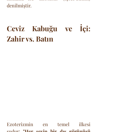
denilmiştir.
Ceviz Kabuğu ve İçi: 
Zahir vs. Batın
Ezoterizmin en temel ilkesi 
şudur: 
"Her şeyin bir dış görünüşü 