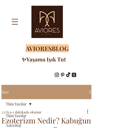
AVIORESBLOG
✨Yaşama Işık Tut
Yazı
Tüm Yazılar
23 Oca
2 dakikada okunur
Tüm Yazılar
Ezoterizm Nedir? Kabuğun
Astroloji