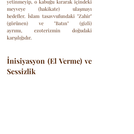
yetinmeyip, o kabuğu kırarak içindeki 
meyveye (hakikate) ulaşmayı 
hedefler. İslam tasavvufundaki "Zahir" 
(görünen) ve "Batın" (gizli) 
ayrımı, ezoterizmin doğudaki 
karşılığıdır.
İnisiyasyon (El Verme) ve 
Sessizlik