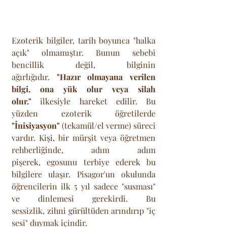
Ezoterik bilgiler, tarih boyunca "halka 
açık" olmamıştır. Bunun sebebi 
bencillik değil, bilginin 
ağırlığıdır. 
"Hazır olmayana verilen 
bilgi, ona yük olur veya silah 
olur."
 ilkesiyle hareket edilir. Bu 
yüzden ezoterik öğretilerde 
"İnisiyasyon"
 (tekamül/el verme) süreci 
vardır. Kişi, bir mürşit veya öğretmen 
rehberliğinde, adım adım 
pişerek, egosunu terbiye ederek bu 
bilgilere ulaşır. Pisagor'un okulunda 
öğrencilerin ilk 5 yıl sadece "susması" 
ve dinlemesi gerekirdi. Bu 
sessizlik, zihni gürültüden arındırıp "iç 
sesi" duymak içindir.