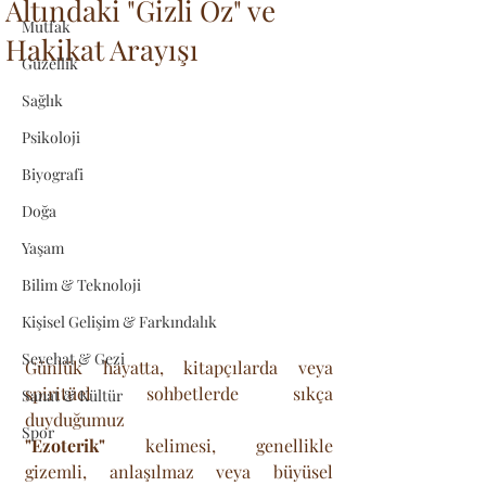
Altındaki "Gizli Öz" ve
Mutfak
Hakikat Arayışı
Güzellik
Sağlık
Psikoloji
Biyografi
Doğa
Yaşam
Bilim & Teknoloji
Kişisel Gelişim & Farkındalık
Seyehat & Gezi
Günlük hayatta, kitapçılarda veya 
spiritüel sohbetlerde sıkça 
Sanat & Kültür
duyduğumuz 
Spor
"Ezoterik"
 kelimesi, genellikle 
gizemli, anlaşılmaz veya büyüsel 