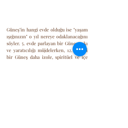
Güneş’in hangi evde olduğu ise "yaşam 
ışığınızın" o yıl nereye odaklanacağını 
söyler. 5. evde parlayan bir Güneş aşkı 
ve yaratıcılığı müjdelerken, 12. evdeki 
bir Güneş daha izole, spiritüel ve içe 
dönük bir hazırlık yılını işaret eder. Bu 
teknik, modern astrolojinin en popüler 
öngörü araçlarından biridir çünkü 
sadece "ne olacağını" değil, "o yılın ruh 
halini" de muazzam bir doğrulukla 
yansıtır. 
Solar Return haritasındaki gezegen 
birleşimleri, o yıl yaşanacak spesifik 
olayların rengini belirler. Yıllık 