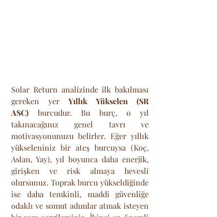
Solar Return analizinde ilk bakılması 
gereken yer 
Yıllık Yükselen (SR 
ASC)
 burcudur. Bu burç, o yıl 
takınacağınız genel tavrı ve 
motivasyonunuzu belirler. Eğer yıllık 
yükseleniniz bir ateş burcuysa (Koç, 
Aslan, Yay), yıl boyunca daha enerjik, 
girişken ve risk almaya hevesli 
olursunuz. Toprak burcu yükseldiğinde 
ise daha temkinli, maddi güvenliğe 
odaklı ve somut adımlar atmak isteyen 