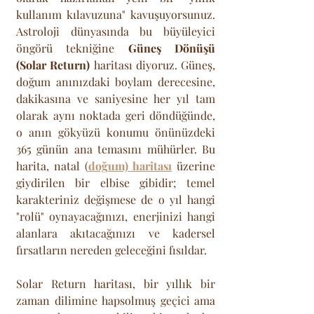
kullanım kılavuzuna" kavuşuyorsunuz. 
Astroloji dünyasında bu büyüleyici 
öngörü tekniğine 
Güneş Dönüşü 
(Solar Return)
 haritası diyoruz. Güneş, 
doğum anınızdaki boylam derecesine, 
dakikasına ve saniyesine her yıl tam 
olarak aynı noktada geri döndüğünde, 
o anın gökyüzü konumu önünüzdeki 
365 günün ana temasını mühürler. Bu 
harita, natal (
doğum) haritası
 üzerine 
giydirilen bir elbise gibidir; temel 
karakteriniz değişmese de o yıl hangi 
"rolü" oynayacağınızı, enerjinizi hangi 
alanlara akıtacağınızı ve kadersel 
fırsatların nereden geleceğini fısıldar. 
Solar Return haritası, bir yıllık bir 
zaman dilimine hapsolmuş geçici ama 