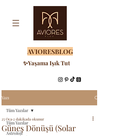
AVIORESBLOG
✨Yaşama Işık Tut
Yazı
Tüm Yazılar
25 Oca
2 dakikada okunur
Tüm Yazılar
Güneş Dönüşü (Solar
Astroloji