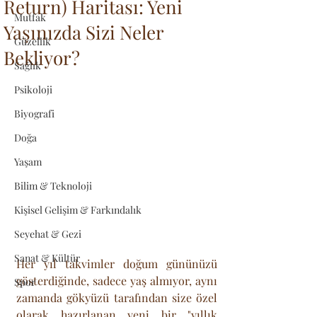
Return) Haritası: Yeni
Mutfak
Yaşınızda Sizi Neler
Güzellik
Bekliyor?
Sağlık
Psikoloji
Biyografi
Doğa
Yaşam
Bilim & Teknoloji
Kişisel Gelişim & Farkındalık
Seyehat & Gezi
Sanat & Kültür
Her yıl takvimler doğum gününüzü 
gösterdiğinde, sadece yaş almıyor, aynı 
Spor
zamanda gökyüzü tarafından size özel 
olarak hazırlanan yeni bir "yıllık 