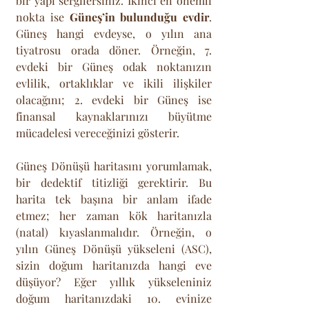
bir yapı sergilersiniz. İkinci en önemli 
nokta ise 
Güneş’in bulunduğu evdir
. 
Güneş hangi evdeyse, o yılın ana 
tiyatrosu orada döner. Örneğin, 7. 
evdeki bir Güneş odak noktanızın 
evlilik, ortaklıklar ve ikili ilişkiler 
olacağını; 2. evdeki bir Güneş ise 
finansal kaynaklarınızı büyütme 
mücadelesi vereceğinizi gösterir. 
Güneş Dönüşü haritasını yorumlamak, 
bir dedektif titizliği gerektirir. Bu 
harita tek başına bir anlam ifade 
etmez; her zaman kök haritanızla 
(natal) kıyaslanmalıdır. Örneğin, o 
yılın Güneş Dönüşü yükseleni (ASC), 
sizin doğum haritanızda hangi eve 
düşüyor? Eğer yıllık yükseleniniz 
doğum haritanızdaki 10. evinize 