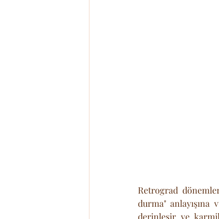
Retrograd dönemleri,
durma" anlayışına v
derinleşir ve karmi