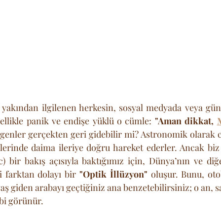
 yakından ilgilenen herkesin, sosyal medyada veya gün
llikle panik ve endişe yüklü o cümle: 
"Aman dikkat, 
egenler gerçekten geri gidebilir mi? Astronomik olarak ce
erinde daima ileriye doğru hareket ederler. Ancak biz 
) bir bakış açısıyla baktığımız için, Dünya’nın ve diğ
 farktan dolayı bir 
"Optik İllüzyon"
 oluşur. Bunu, ot
ş giden arabayı geçtiğiniz ana benzetebilirsiniz; o an, s
bi görünür.