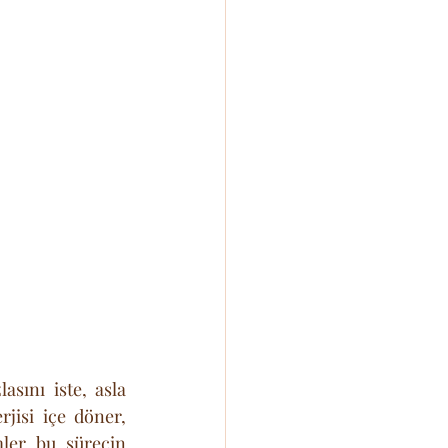
sını iste, asla 
isi içe döner, 
ler bu sürecin 