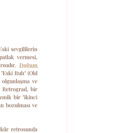
ki sevgililerin 
atlak vermesi, 
ısıdır. 
Doğum 
e "Eski Ruh" (Old 
r olgunlaşma ve 
Retrograd, bir 
mik bir "ikinci 
ın bozulması ve 
kür retrosunda 