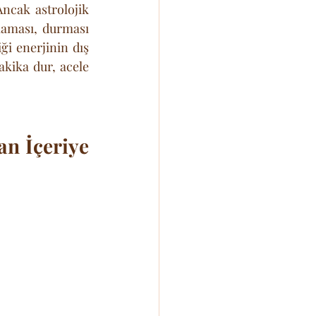
ncak astrolojik 
aması, durması 
i enerjinin dış 
kika dur, acele 
n İçeriye 