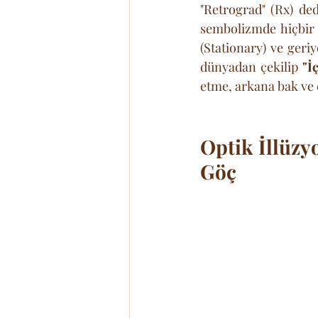
"Retrograd" (Rx) de
sembolizmde hiçbir 
(Stationary) ve geri
dünyadan çekilip 
"İ
etme, arkana bak ve 
Optik İllüzy
Göç