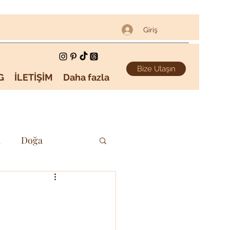
Giriş
Bize Ulaşın
G
İLETİŞİM
Daha fazla
i
Doğa
Sanat & Kültür