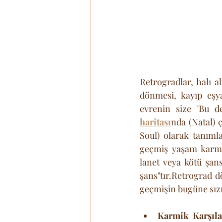
Retrogradlar, halı a
dönmesi, kayıp eşya
evrenin size "Bu de
haritası
nda (Natal) 
Soul) olarak tanımla
geçmiş yaşam karmal
lanet veya kötü şans
şans"tır.Retrograd d
geçmişin bugüne sız
Karmik Karşıla