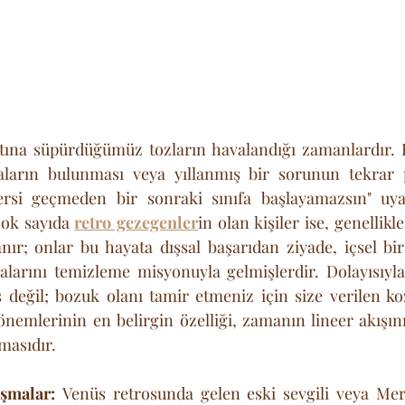
ltına süpürdüğümüz tozların havalandığı zamanlardır. Es
ların bulunması veya yıllanmış bir sorunun tekrar p
rsi geçmeden bir sonraki sınıfa başlayamazsın" uyar
çok sayıda 
retro gezegenler
in olan kişiler ise, genellikl
nır; onlar bu hayata dışsal başarıdan ziyade, içsel bi
arını temizleme misyonuyla gelmişlerdir. Dolayısıyla 
 değil; bozuk olanı tamir etmeniz için size verilen koz
önemlerinin en belirgin özelliği, zamanın lineer akışın
masıdır.
şmalar:
 Venüs retrosunda gelen eski sevgili veya Mer