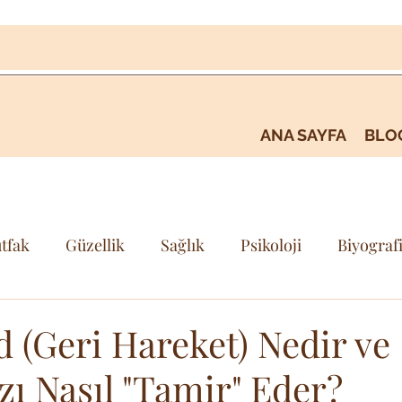
ANA SAYFA
BLO
tfak
Güzellik
Sağlık
Psikoloji
Biyograf
i
Kişisel Gelişim & Farkındalık
Seyehat & Gezi
 (Geri Hareket) Nedir ve
ı Nasıl "Tamir" Eder?