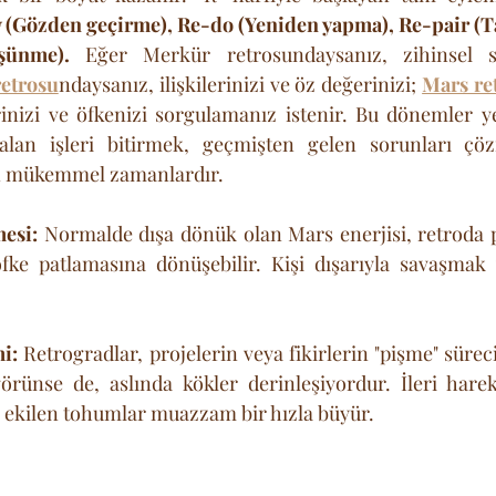
 (Gözden geçirme), Re-do (Yeniden yapma), Re-pair (T
şünme).
 Eğer Merkür retrosundaysanız, zihinsel sü
etrosu
ndaysanız, ilişkilerinizi ve öz değerinizi; 
Mars re
nizi ve öfkenizi sorgulamanız istenir. Bu dönemler yen
kalan işleri bitirmek, geçmişten gelen sorunları çö
n mükemmel zamanlardır. 
esi:
 Normalde dışa dönük olan Mars enerjisi, retroda pa
öfke patlamasına dönüşebilir. Kişi dışarıyla savaşmak 
i:
 Retrogradlar, projelerin veya fikirlerin "pişme" sürec
örünse de, aslında kökler derinleşiyordur. İleri harek
a ekilen tohumlar muazzam bir hızla büyür.