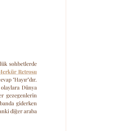
lük sohbetlerde 
Merkür Retrosu
vap "Hayır"dır. 
olaylara Dünya 
er gezegenlerin 
obanda giderken 
anki diğer araba 