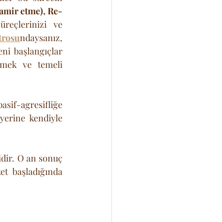
amir etme), Re-
reçlerinizi ve 
trosu
ndaysanız, 
i başlangıçlar 
zmek ve temeli 
sif-agresifliğe 
yerine kendiyle 
idir. O an sonuç 
et başladığında 