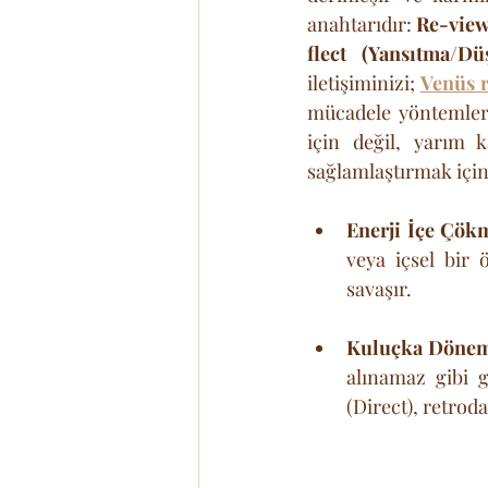
anahtarıdır: 
Re-view
flect (Yansıtma/Dü
iletişiminizi; 
Venüs r
mücadele yöntemleri
için değil, yarım 
sağlamlaştırmak içi
Enerji İçe Çökm
veya içsel bir 
savaşır.
Kuluçka Dönem
alınamaz gibi g
(Direct), retrod