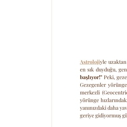
Astroloji
yle uzaktan
en sık duyduğu, gene
başlıyor!"
 Peki, gez
Gezegenler yörüngel
merkezli (Geocentric
yörünge hızlarındaki
yanınızdaki daha yava
geriye gidiyormuş gi