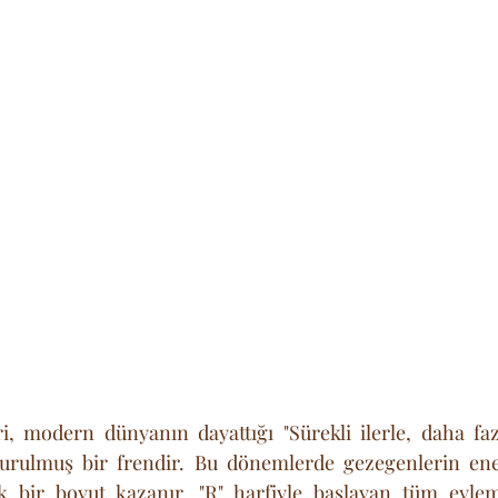
 modern dünyanın dayattığı "Sürekli ilerle, daha fazla
urulmuş bir frendir. Bu dönemlerde gezegenlerin enerj
k bir boyut kazanır. "R" harfiyle başlayan tüm eylem