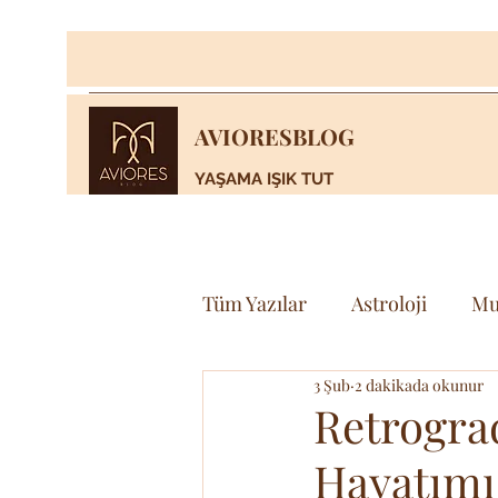
AVIORESBLOG
YAŞAMA IŞIK TUT
Tüm Yazılar
Astroloji
Mu
3 Şub
2 dakikada okunur
Yaşam
Bilim & Teknoloj
Retrograd
Hayatımız
Spor