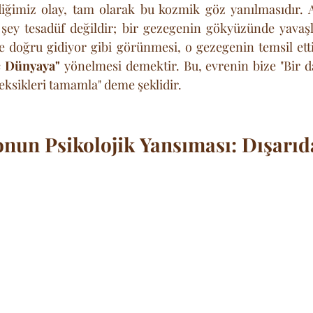
diğimiz olay, tam olarak bu kozmik göz yanılmasıdır. A
şey tesadüf değildir; bir gezegenin gökyüzünde yavaşl
ye doğru gidiyor gibi görünmesi, o gezegenin temsil ettiğ
ç Dünyaya"
 yönelmesi demektir. Bu, evrenin bize "Bir da
eksikleri tamamla" deme şeklidir.
onun Psikolojik Yansıması: Dışarıda