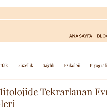
ANA SAYFA
BLO
tfak
Güzellik
Sağlık
Psikoloji
Biyograf
i
Kişisel Gelişim & Farkındalık
Seyehat & Gezi
itolojide Tekrarlanan Ev
leri