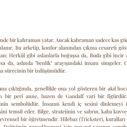
inde bir kahraman yatar. Ancak kahraman sadece kas gücüy
anır. Bu arketip, konfor alanından çıkma cesareti göst
n; Herkül gibi aslanlarla boğuşsa da, Buda gibi incir a
sa da, aslında "benlik" arayışındaki insanı simgeler. 
a sürecinin bir izdüşümüdür.
 çıktığında, genellikle ona yol gösteren bir akıl hocası
n bir peri anne, bazen de Gandalf vari bir figürdür. B
inin sembolüdür. İnsanın kendi iç sesini dinlemeyi 
ini temsil eder. Bilge, stratejinin ve sabrın, kaba kuvve
evrensel bir öğretmendir. Hilebaz (Trickster), kuralları 
r. Değişimin gerçekleşmesi için mevcut yapının sarsılm