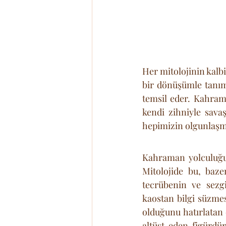
Her mitolojinin kalb
bir dönüşümle tanıml
temsil eder. Kahrama
kendi zihniyle savaş
hepimizin olgunlaşm
Kahraman yolculuğuna
Mitolojide bu, baze
tecrübenin ve sezg
kaostan bilgi süzmes
olduğunu hatırlatan 
altüst eden figürdü