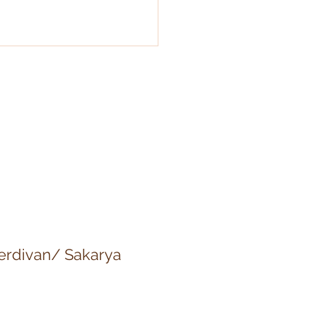
etheus'un Ateşi:
lığa Bilgiyi Getiren
nın Laneti
 Serdivan/ Sakarya