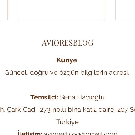
AVIORESBLOG
Künye
Güncel, doğru ve özgün bilgilerin adresi..
Hades ve Persephone: Yeraltı
Prom
Dünyasının Karanlık Aşk
İnsan
Hikayesi
Tita
Temsilci:
Sena Hacıoğlu
ah. Çark Cad. 273 nolu bina kat:2 daire: 207
Türkiye
İletişim:
avioresblog@gmail.com