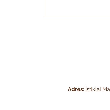
Pegasus: Gökyüzünün İlham
Kaynağı
Adres:
İstiklal M