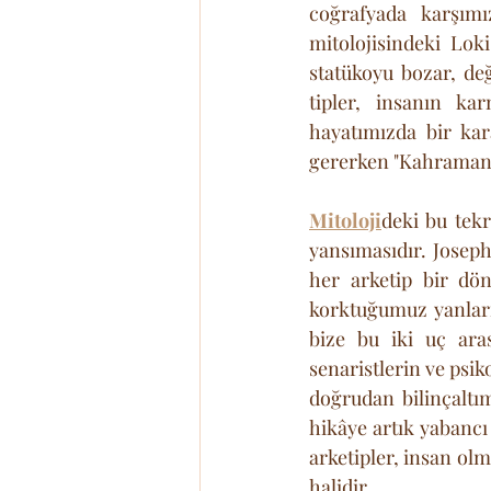
coğrafyada karşımı
mitolojisindeki Loki
statükoyu bozar, değ
tipler, insanın kar
hayatımızda bir kar
gererken "Kahraman" 
Mitoloji
deki bu tekr
yansımasıdır. Joseph
her arketip bir dö
korktuğumuz yanları
bize bu iki uç ara
senaristlerin ve psik
doğrudan bilinçaltı
hikâye artık yabancı
arketipler, insan olm
halidir.