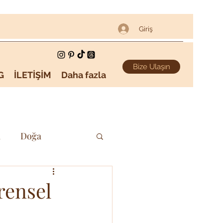
Giriş
Bize Ulaşın
G
İLETİŞİM
Daha fazla
i
Doğa
Sanat & Kültür
rensel