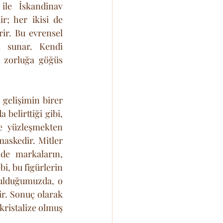
le İskandinav 
r; her ikisi de 
ir. Bu evrensel 
ı sunar. Kendi 
 zorluğa göğüs 
gelişimin birer 
elirttiği gibi, 
ve yüzleşmekten 
askedir. Mitler 
de markaların, 
i, bu figürlerin 
bulduğumuzda, o 
r. Sonuç olarak 
kristalize olmuş 