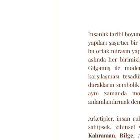
İnsanlık tarihi boyun
yapıları şaşırtıcı bi
bu ortak mirasın yapı
aslında her birimiz
Gılgamış ile mode
karşılaşması tesadü
durakların sembolik 
aynı zamanda mode
anlamlandırmak dem
Arketipler, insan ruh
Kahraman
, 
Bilge
, 