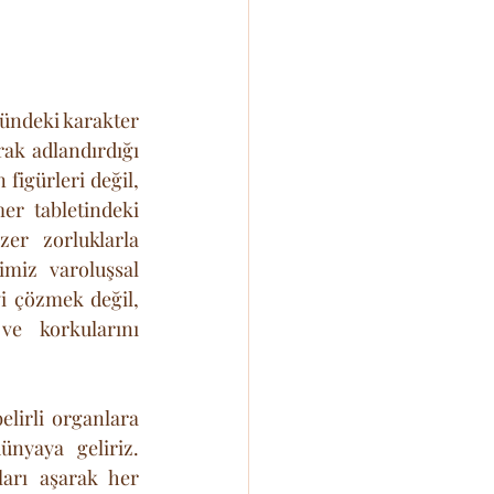
zündeki karakter 
rak adlandırdığı 
figürleri değil, 
er tabletindeki 
r zorluklarla 
miz varoluşsal 
i çözmek değil, 
e korkularını 
elirli organlara 
sahipsek, zihinsel ve ruhsal düzlemde de belirli imge ve kalıplarla dünyaya geliriz. 
ları aşarak her 