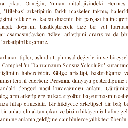
za çıkar. Örneğin, Yunan mitolojisindeki Hermes i
, "Hilebaz" arketipinin farklı maskeler takmış halleridi
işimi tetikler ve kaosu düzenin bir parçası haline getir
maşık doğasını basitleştirerek bize bir yol haritas
ar aşamasındayken "Bilge" arketipini ararız ya da bir
arketipini kuşanırız.
arlanan tipler, aslında toplumsal değerlerin ve bireysel 
 Campbell’ın "Kahramanın Sonsuz Yolculuğu" kuramında b
nüşümün habercisidir. 
Gölge
 arketipi, bastırdığımız 
mızı temsil ederken; 
Persona
, dünyaya gösterdiğimiz m
sındaki dengeyi nasıl kuracağımızı anlatır. Günümüz
ologların arketiplere bu kadar yoğun başvurmasının sebeb
mıza hitap etmesidir. Bir hikâyede arketipsel bir bağ 
 bir anlatı olmaktan çıkar ve bizim hikâyemiz haline geli
anın ne anlama geldiğine dair binlerce yıllık tecrübenin 