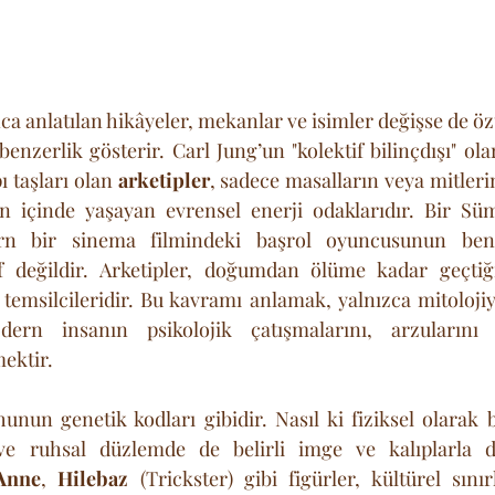
ca anlatılan hikâyeler, mekanlar ve isimler değişse de ö
r benzerlik gösterir. Carl Jung’un "kolektif bilinçdışı" ola
 taşları olan 
arketipler
, sadece masalların veya mitlerin 
in içinde yaşayan evrensel enerji odaklarıdır. Bir Süm
rn bir sinema filmindeki başrol oyuncusunun benze
f değildir. Arketipler, doğumdan ölüme kadar geçtiği
temsilcileridir. Bu kavramı anlamak, yalnızca mitolojiy
rn insanın psikolojik çatışmalarını, arzularını v
ektir.
unun genetik kodları gibidir. Nasıl ki fiziksel olarak b
Anne
, 
Hilebaz
 (Trickster) gibi figürler, kültürel sınır