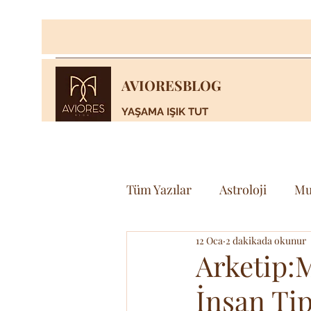
AVIORESBLOG
YAŞAMA IŞIK TUT
Tüm Yazılar
Astroloji
Mu
12 Oca
2 dakikada okunur
Yaşam
Bilim & Teknoloj
Arketip:M
İnsan Tip
Spor