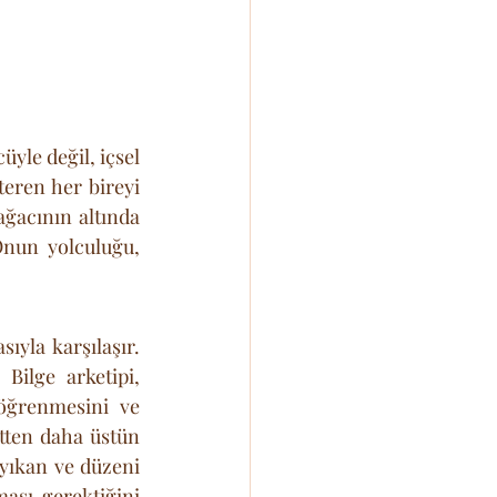
le değil, içsel 
eren her bireyi 
ğacının altında 
Onun yolculuğu, 
yla karşılaşır. 
ilge arketipi, 
öğrenmesini ve 
tten daha üstün 
yıkan ve düzeni 
ası gerektiğini 