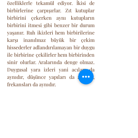
özelliklerle tekamül ediyor. İkisi de 
birbirlerine çarpışırlar. Zıt kutuplar 
birbirini çekerken aynı kutupların 
birbirini itmesi gibi benzer bir durum 
yaşanır. Ruh ikizleri hem birbirilerine 
karşı inanılmaz büyük bir çekim 
hissederler adlandırılamayan bir duygu 
ile birbirine çekilirler hem birbirinden 
sinir olurlar. Aralarında denge olmaz. 
Duygusal yara izleri yani acıları da 
aynıdır, düşünce yapıları da aynıdır, 
frekansları da aynıdır.
Son Yazılar
Hepsini Gör