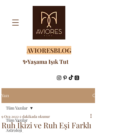
AVIORESBLOG
✨Yaşama Işık Tut
Yazı
Tüm Yazılar
9 Oca 2022
2 dakikada okunur
Tüm Yazılar
Ruh İkizi ve Ruh Eşi Farklı
Astroloji