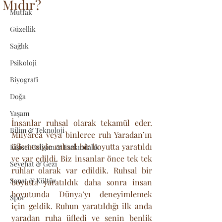
Mıdır?
Mutfak
Güzellik
Sağlık
Psikoloji
Biyografi
Doğa
Yaşam
İnsanlar ruhsal olarak tekamül eder. 
Bilim & Teknoloji
Milyarca veya binlerce ruh Yaradan’ın 
üflemesiyle ruhsal bir boyutta yaratıldı 
Kişisel Gelişim & Farkındalık
ve var edildi. Biz insanlar önce tek tek 
Seyehat & Gezi
ruhlar olarak var edildik. Ruhsal bir 
Sanat & Kültür
boyutta yaratıldık daha sonra insan 
boyutunda Dünya’yı deneyimlemek 
Spor
için geldik. Ruhun yaratıldığı ilk anda 
yaradan ruha üfledi ve senin benlik 